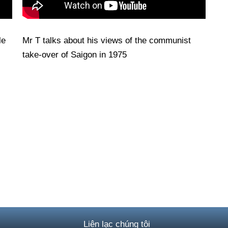
le
Mr T talks about his views of the communist
take-over of Saigon in 1975
Liên lạc chúng tôi