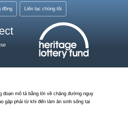
g đồng
Liên lạc chúng tôi
ect
ese
ng đoạn mô tả bằng lời về chặng đường nguy
 gặp phải từ khi đến làm ăn sinh sống tại